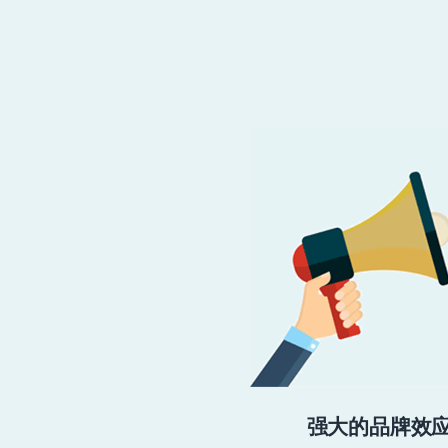
强大的品牌效