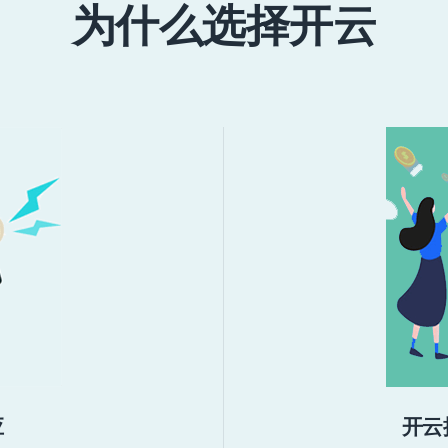
为什么选择开云
应
开云