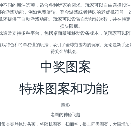
种不同的赌注选项，适合各种玩家的需求。玩家可以自由选择投注
别的游戏功能，例如免费旋转、奖金游戏或者特殊的老虎机符号，
机还提供了自动游戏功能。玩家可以设置自动旋转次数，并在特定
损失限额。
戏通常支持多种平台，包括桌面版和移动设备版本，使玩家可以随
游戏特色和简单易懂的玩法，吸引了全球范围内的玩家。无论是新手还
得奖金的机会。
中奖图案
特殊图案和功能
鹰影
老鹰的神秘飞越
时常会突然掠过头顶，将随机图案一扫而空，换上同类图案，大幅增加