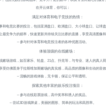
在开云体育，你可以：
满足对体育和电子竞技的热情：
赛事和电竞比赛的投注，包括亚洲盘口、欧洲盘口、大小球盘口、让球
场上最竞争力的赔率，快速更新并持续关注比赛的直播，享受高清图像
– 参与针对体育和电竞投注者的各种优惠活动。
体验顶级的在线赌场：
在线赌场游戏，如百家乐、轮盘、21点、扑克等，与专业、迷人的真人
 享受仿佛置身于拉斯维加斯赌场的真实感，高品质的图像和生动的音
– 流畅的游戏体验，无卡顿，保证公平和透明。
探索其他丰富的娱乐投注项目：
– 参与在线彩票游戏，高中奖率和诱人的奖品。
– 尝试3D游戏牌桌，美丽的图形、简单的玩法和高胜率。