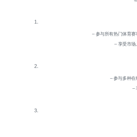
– 参与所有热门体育
– 享受市
– 参与多种
–