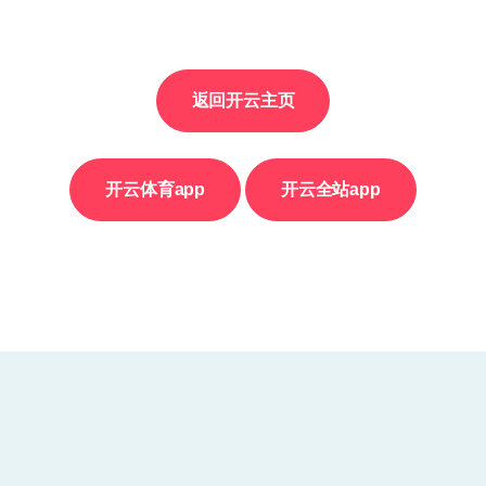
返回开云主页
开云体育app
开云全站app