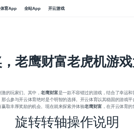
体育App
全站App
开云游戏
奖，老鹰财富老虎机游戏
刺激的玩家们。其中，
老鹰财富
是一款不容错过的游戏，结合了幸运和
，那么参与开云体育绝对是个明智的选择。开云体育以其稳固的游戏平
有赢取丰厚奖励的机会。现在就来探索并体验
老鹰财富
，在开云体育的
旋转转轴操作说明