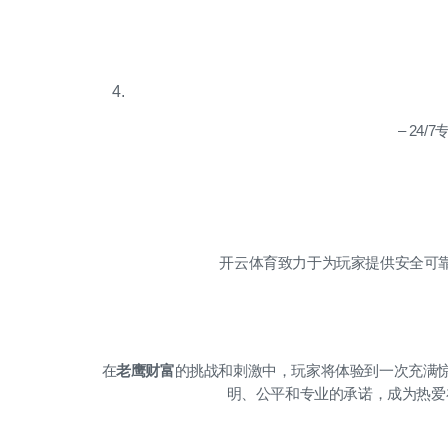
– 2
开云体育致力于为玩家提供安全可
在
老鹰财富
的挑战和刺激中，玩家将体验到一次充满
明、公平和专业的承诺，成为热爱