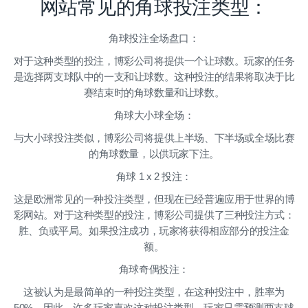
网站常见的角球投注类型：
角球投注全场盘口：
对于这种类型的投注，博彩公司将提供一个让球数。玩家的任务
是选择两支球队中的一支和让球数。这种投注的结果将取决于比
赛结束时的角球数量和让球数。
角球大小球全场：
与大小球投注类似，博彩公司将提供上半场、下半场或全场比赛
的角球数量，以供玩家下注。
角球 1 x 2 投注：
这是欧洲常见的一种投注类型，但现在已经普遍应用于世界的博
彩网站。对于这种类型的投注，博彩公司提供了三种投注方式：
胜、负或平局。如果投注成功，玩家将获得相应部分的投注金
额。
角球奇偶投注：
这被认为是最简单的一种投注类型，在这种投注中，胜率为