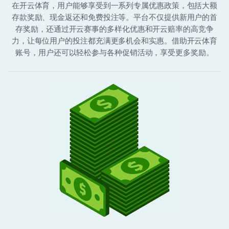
在开云体育，用户能够享受到一系列专属优惠政策，包括大额
存款奖励、现金返还和免费投注等。平台不仅提供新用户的首
存奖励，还通过开云赛事的多样化优惠和开云赔率的高竞争
力，让每位用户的投注都充满更多机会和实惠。借助开云体育
账号，用户还可以轻松参与各种促销活动，享受更多奖励。