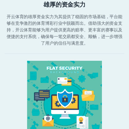
雄厚的资金实力
开云体育的雄厚资金实力为其提供了稳固的市场基础，平台能
够在竞争激烈的体育博彩行业中脱颖而出。借助强大的资金支
持，开云体育能够为用户提供更高的赔率、更丰富的赛事以及
便捷的支付系统，确保每一笔交易都安全、顺畅，进一步增强
了用户的信任与满意度。