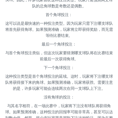
50%。因此，许多玩家喜欢这种投注类型。玩家只需预测两支球
队的总角球数是奇数还是偶数。
首个角球投注：
这可以说是最快速的一种投注类型。因为玩家只需下注哪支球队
将首先获得角球。如果预测准确，玩家将立即获得奖励，而无需
等待比赛结束。
最后一个角球投注：
与首个角球投注类似，但这次玩家要猜测哪支球队将在比赛结束
前最后一次获得角球。
下一个角球投注：
这种投注类型是首个角球投注的延续。这时，玩家将下注哪支球
队将获得接下来的角球。如果预测准确，玩家将获胜。需要注意
的是，许多玩家可能会连续两次在同一支球队上下注。
没有角球的投注：
与其名字相符，在一场比赛中，玩家将下注没有球队将获得角
球。如果预测准确，这种投注的回报率可能非常高，甚至可以达