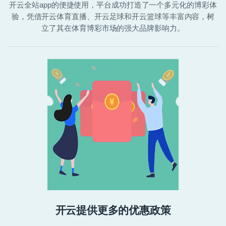
开云全站app的便捷使用，平台成功打造了一个多元化的博彩体
验，凭借开云体育直播、开云足球和开云篮球等丰富内容，树
立了其在体育博彩市场的强大品牌影响力。
开云提供更多的优惠政策